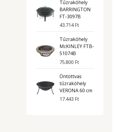
Tűzrakóhely
BARRINGTON
FT-3097B
43.714
Ft
Tűzrakóhely
McKINLEY FTB-
51074B
75.800
Ft
Öntöttvas
tűzrakóhely
VERONA 60 cm
17.443
Ft