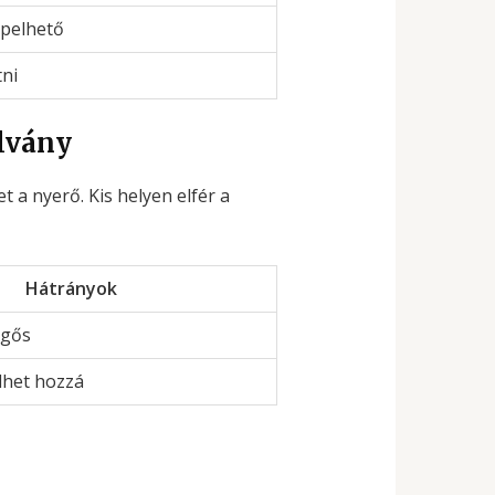
pelhető
tni
llvány
t a nyerő. Kis helyen elfér a
Hátrányok
egős
lhet hozzá