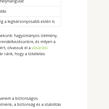
zhelyhangulat
ldás
ég a legbársonyosabb estén is
 nekünk: hagyományos ízélmény,
 rendelkezésünkre, és milyen a
ért, olvassuk el a
vásárlási
ár ránk, hogy a tökéletes
 hanem a biztonságos
tnénk, a biztonság és a stabilitás