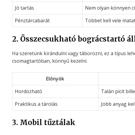
Jó tartás
Nem olyan könnyen ci
Pénztárcabarát
Többet kell vele mata
2. Összecsukható bográcstartó á
Ha szeretünk kirándulni vagy táborozni, ez a típus lehe
csomagtartóban, könnyű kezelni.
Előnyök
Hordozható
Talán picit bill
Praktikus a tárolás
Jobb anyag kel
3. Mobil tűztálak