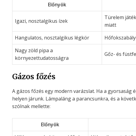
Előnyök
Türelem játék
Igazi, nosztalgikus ízek
miatt
Hangulatos, nosztalgikus légkör
Hőfokszabályo
Nagy zöld pipa a
Gőz- és füstf
környezettudatosságra
Gázos főzés
A gázos főzés egy modern varázslat. Ha a gyorsaság é
helyen járunk. Lámpaláng a parancsunkra, és a követ
szólnak mellette:
Előnyök