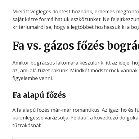
Mielőtt végleges döntést hoznánk, érdemes megfonto
saját kézre formálhatjuk eszközünket. Ne felejtkezzün
kritériumairól se, hogy a legtöbbet hozhassuk ki a b
Fa vs. gázos főzés bogr
Amikor bográcsos lakomára készülünk, itt az ideje, ho
az, ami alá tüzet rakunk. Mindkét módszernek vannak e
figyelembe venni.
Fa alapú főzés
A fa alapú főzés már-már romantikus. Az igazi hő és f
különlegessé varázsolja. Például, a következő dolgok
tűzrakásnál: