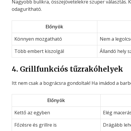
Nagyobb bulikra, összejövetelekre szuper választás. 
odagurítható.
Előnyök
Könnyen mozgatható
Nem a legolc
Több embert kiszolgál
Állandó hely 
4. Grillfunkciós tűzrakóhelyek
Itt nem csak a bográcsra gondoltak! Ha imádod a barbecu
Előnyök
Kettő az egyben
Elég macerás 
Főzésre és grillre is
Drágább leh