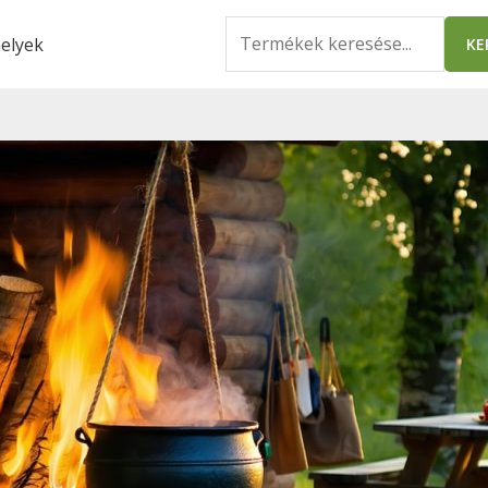
Search
elyek
KE
for: