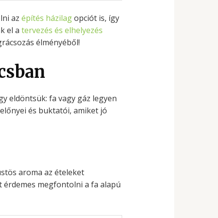
lni az
építés házilag
opciót is, így
k el a
tervezés és elhelyezés
ográcsozás élményéből!
ácsban
gy eldöntsük: fa vagy gáz legyen
lőnyei és buktatói, amiket jó
üstös aroma az ételeket
at érdemes megfontolni a fa alapú