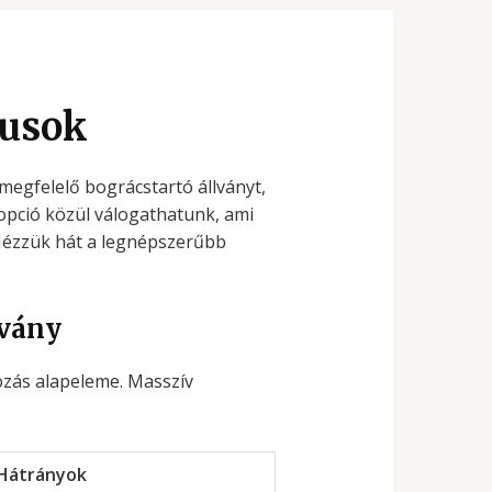
pusok
megfelelő bográcstartó állványt,
opció közül válogathatunk, ami
 Nézzük hát a legnépszerűbb
lvány
ozás alapeleme. Masszív
Hátrányok