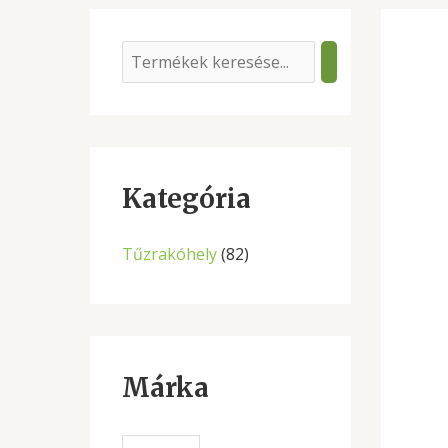
S
e
a
r
c
Kategória
h
Tűzrakóhely
(82)
Márka