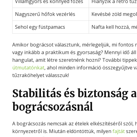
Villámgyors és könnyed főzés
Hiányzik a retró tű
Nagyszerű hőfok vezérlés
Kevésbé zöld mego
Sehol egy füstpamacs
Nafta kell hozzá, m
Amikor bográcsot választunk, mérlegeljük, mi fontos
vagy inkább a praktikum és gyorsaság? Mennyi idő áll
hangulat, amit létre szeretnénk hozni? További tippek
útmutatónkat
, ahol minden információ összegyűjtve v
tűzrakóhelyet válasszuk!
Stabilitás és biztonság a
bográcsozásnál
A bográcsozás nemcsak az ételek elkészítéséről szól,
környezetről is. Miután eldöntöttük, milyen
fajtát
szere