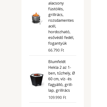
alacsony
füstölés,
grillrács,
rozsdamentes
acél,
hordozható,
esővédő fedél,
fogantyúk
66.790
Ft
Blumfeldt
Hekla 2 az 1-
ben, tűzhely, Ø
60 cm, víz- és
fagyálló, grill-
lap, grillrács
109.990
Ft