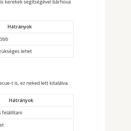
Kis kerekek segítségével bárhova
Hátrányok
sóbb
szükséges lehet
e-t is, ez neked lett kitalálva.
Hátrányok
felállítani
et