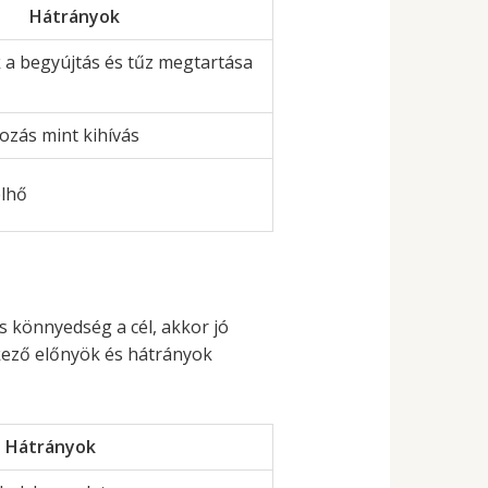
Hátrányok
 a begyújtás és tűz megtartása
zás mint kihívás
elhő
s könnyedség a cél, akkor jó
kező előnyök és hátrányok
Hátrányok