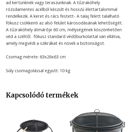
ad kertünknek vagy teraszunknak. A tűzrakóhely
rózsdamentes acélból készült és hosszú élettartalommal
rendelkezik. A keret és rács festett- A talaj felett talalható
fókusz csökkenti az alsó felület károsodásának lehetőségét.
A tűzrakóhely átmárője 60 cm, mélységének köszönhetően
véd a széltől. fókusz standard védőburkolattal van ellátva,
amely megvédi a szikrákat és növeli a biztonságot.
Csomag mérete: 63x26x63 cm
Súly csomagolással együtt: 10 kg
Kapcsolódó termékek