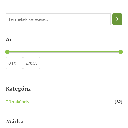
S
e
a
Ár
r
c
h
Kategória
Tűzrakóhely
(82)
Márka