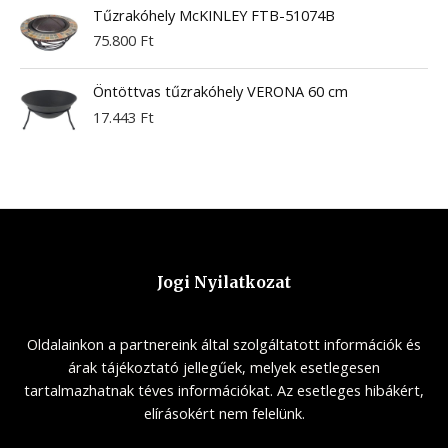
Tűzrakóhely McKINLEY FTB-51074B
75.800
Ft
Öntöttvas tűzrakóhely VERONA 60 cm
17.443
Ft
Jogi Nyilatkozat
Oldalainkon a partnereink által szolgáltatott információk és
árak tájékoztató jellegűek, melyek esetlegesen
tartalmazhatnak téves információkat. Az esetleges hibákért,
elírásokért nem felelünk.