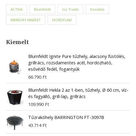
ACTIVA
Blumfeldt
Iso Trade
Kondela
MERKURY MARKET
NORDFLAM
Kiemelt
Blumfeldt Ignite Pure tűzhely, alacsony füstölés,
grillrács, rozsdamentes acél, hordozható,
esővédő fedél, fogantyúk
66.790
Ft
Blumfeldt Hekla 2 az 1-ben, tűzhely, Ø 60 cm, víz-
és fagyálló, grill-lap, grillrács
109.990
Ft
Tűzrakóhely BARRINGTON FT-3097B
43.714
Ft