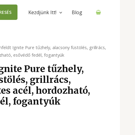
Kezdjünk Itt!
Blog
RESÉS
feldt Ignite Pure tűzhely, alacsony füstölés, grillrács,
ható, esővédő fedél, fogantyúk
gnite Pure tűzhely,
tölés, grillrács,
s acél, hordozható,
él, fogantyúk