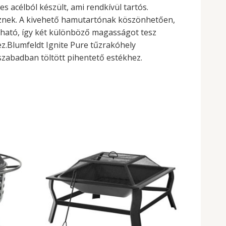
s acélból készült, ami rendkívül tartós.
sznek. A kivehető hamutartónak köszönhetően,
tható, így két különböző magasságot tesz
ez.Blumfeldt Ignite Pure tűzrakóhely
szabadban töltött pihentető estékhez.