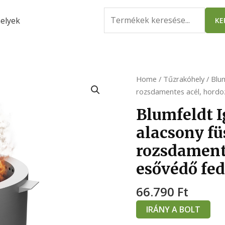
Search
elyek
KE
for:
Home
/
Tűzrakóhely
/ Blum
rozsdamentes acél, hordoz
Blumfeldt I
alacsony füs
rozsdamente
esővédő fed
66.790
Ft
IRÁNY A BOLT