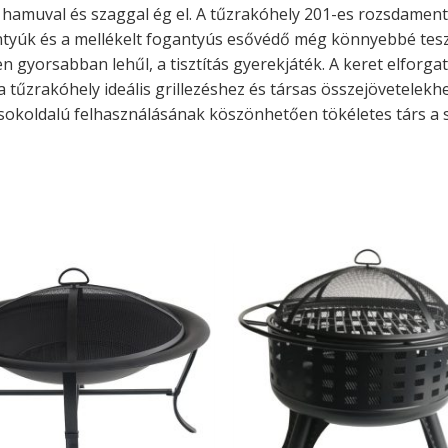
, hamuval és szaggal ég el. A tűzrakóhely 201-es rozsdamente
ntyúk és a mellékelt fogantyús esővédő még könnyebbé te
gyorsabban lehűl, a tisztítás gyerekjáték. A keret elforga
a tűzrakóhely ideális grillezéshez és társas összejövetelekh
sokoldalú felhasználásának köszönhetően tökéletes társ a 