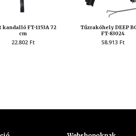
t kandalló FT-1153A 72
Tűzrakóhely DEEP 
cm
FT-83024
22.802
Ft
58.913
Ft
ció
Webshopoknak