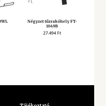
BOWL
Négyzet tűzrakóhely FT-
1049B
27.494
Ft
Tájékoztató