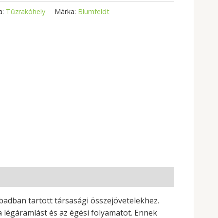
a:
Tűzrakóhely
Márka:
Blumfeldt
badban tartott társasági összejövetelekhez.
a légáramlást és az égési folyamatot. Ennek