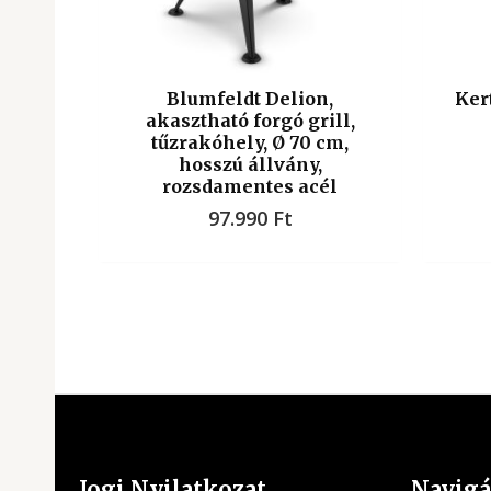
Blumfeldt Delion,
Ker
akasztható forgó grill,
tűzrakóhely, Ø 70 cm,
hosszú állvány,
rozsdamentes acél
97.990
Ft
Jogi Nyilatkozat
Navigá