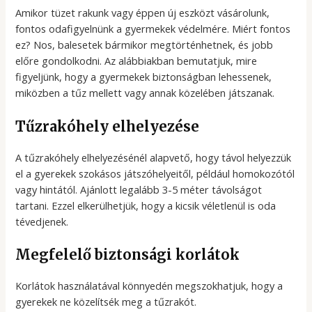
Amikor tüzet rakunk vagy éppen új eszközt vásárolunk,
fontos odafigyelnünk a gyermekek védelmére. Miért fontos
ez? Nos, balesetek bármikor megtörténhetnek, és jobb
előre gondolkodni. Az alábbiakban bemutatjuk, mire
figyeljünk, hogy a gyermekek biztonságban lehessenek,
miközben a tűz mellett vagy annak közelében játszanak.
Tűzrakóhely elhelyezése
A tűzrakóhely elhelyezésénél alapvető, hogy távol helyezzük
el a gyerekek szokásos játszóhelyeitől, például homokozótól
vagy hintától. Ajánlott legalább 3-5 méter távolságot
tartani. Ezzel elkerülhetjük, hogy a kicsik véletlenül is oda
tévedjenek.
Megfelelő biztonsági korlátok
Korlátok használatával könnyedén megszokhatjuk, hogy a
gyerekek ne közelítsék meg a tűzrakót.