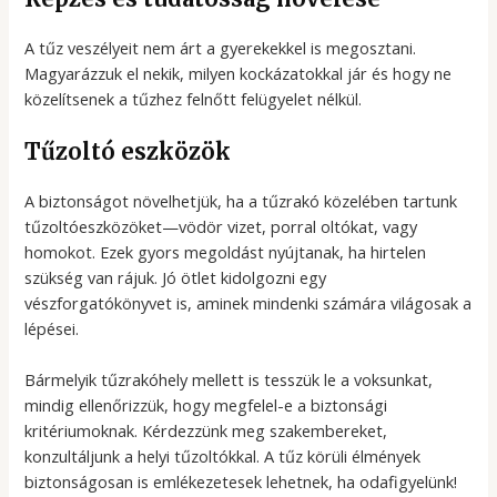
A tűz veszélyeit nem árt a gyerekekkel is megosztani.
Magyarázzuk el nekik, milyen kockázatokkal jár és hogy ne
közelítsenek a tűzhez felnőtt felügyelet nélkül.
Tűzoltó eszközök
A biztonságot növelhetjük, ha a tűzrakó közelében tartunk
tűzoltóeszközöket—vödör vizet, porral oltókat, vagy
homokot. Ezek gyors megoldást nyújtanak, ha hirtelen
szükség van rájuk. Jó ötlet kidolgozni egy
vészforgatókönyvet is, aminek mindenki számára világosak a
lépései.
Bármelyik tűzrakóhely mellett is tesszük le a voksunkat,
mindig ellenőrizzük, hogy megfelel-e a biztonsági
kritériumoknak. Kérdezzünk meg szakembereket,
konzultáljunk a helyi tűzoltókkal. A tűz körüli élmények
biztonságosan is emlékezetesek lehetnek, ha odafigyelünk!