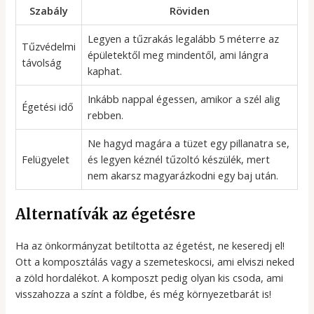
Szabály
Röviden
Legyen a tűzrakás legalább 5 méterre az
Tűzvédelmi
épületektől meg mindentől, ami lángra
távolság
kaphat.
Inkább nappal égessen, amikor a szél alig
Égetési idő
rebben.
Ne hagyd magára a tüzet egy pillanatra se,
Felügyelet
és legyen kéznél tűzoltó készülék, mert
nem akarsz magyarázkodni egy baj után.
Alternatívák az égetésre
Ha az önkormányzat betiltotta az égetést, ne keseredj el!
Ott a komposztálás vagy a szemeteskocsi, ami elviszi neked
a zöld hordalékot. A komposzt pedig olyan kis csoda, ami
visszahozza a színt a földbe, és még környezetbarát is!