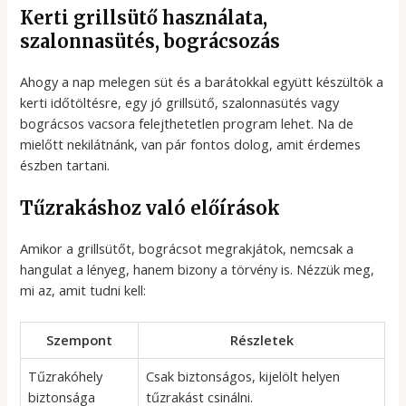
Kerti grillsütő használata,
szalonnasütés, bográcsozás
Ahogy a nap melegen süt és a barátokkal együtt készültök a
kerti időtöltésre, egy jó grillsütő, szalonnasütés vagy
bográcsos vacsora felejthetetlen program lehet. Na de
mielőtt nekilátnánk, van pár fontos dolog, amit érdemes
észben tartani.
Tűzrakáshoz való előírások
Amikor a grillsütőt, bográcsot megrakjátok, nemcsak a
hangulat a lényeg, hanem bizony a törvény is. Nézzük meg,
mi az, amit tudni kell:
Szempont
Részletek
Tűzrakóhely
Csak biztonságos, kijelölt helyen
biztonsága
tűzrakást csinálni.