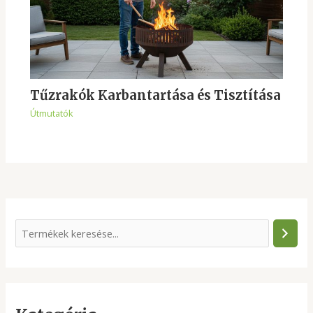
Tűzrakók Karbantartása és Tisztítása
Útmutatók
S
e
a
r
c