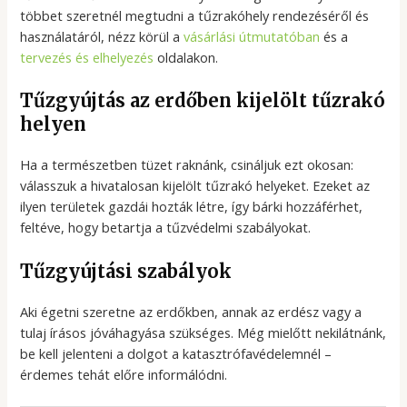
többet szeretnél megtudni a tűzrakóhely rendezéséről és
használatáról, nézz körül a
vásárlási útmutatóban
és a
tervezés és elhelyezés
oldalakon.
Tűzgyújtás az erdőben kijelölt tűzrakó
helyen
Ha a természetben tüzet raknánk, csináljuk ezt okosan:
válasszuk a hivatalosan kijelölt tűzrakó helyeket. Ezeket az
ilyen területek gazdái hozták létre, így bárki hozzáférhet,
feltéve, hogy betartja a tűzvédelmi szabályokat.
Tűzgyújtási szabályok
Aki égetni szeretne az erdőkben, annak az erdész vagy a
tulaj írásos jóváhagyása szükséges. Még mielőtt nekilátnánk,
be kell jelenteni a dolgot a katasztrófavédelemnél –
érdemes tehát előre informálódni.