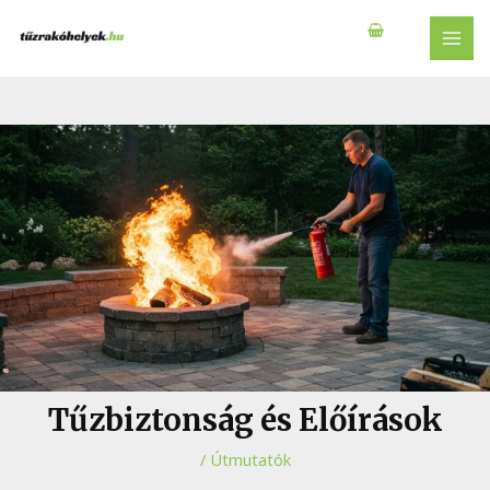
Skip
to
MAI
content
MEN
Tűzbiztonság és Előírások
/
Útmutatók