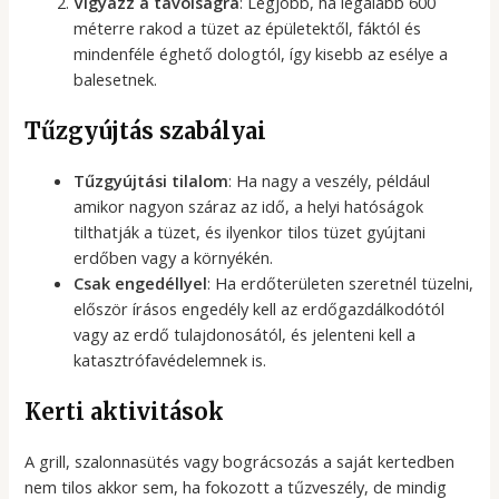
Vigyázz a távolságra
: Legjobb, ha legalább 600
méterre rakod a tüzet az épületektől, fáktól és
mindenféle éghető dologtól, így kisebb az esélye a
balesetnek.
Tűzgyújtás szabályai
Tűzgyújtási tilalom
: Ha nagy a veszély, például
amikor nagyon száraz az idő, a helyi hatóságok
tilthatják a tüzet, és ilyenkor tilos tüzet gyújtani
erdőben vagy a környékén.
Csak engedéllyel
: Ha erdőterületen szeretnél tüzelni,
először írásos engedély kell az erdőgazdálkodótól
vagy az erdő tulajdonosától, és jelenteni kell a
katasztrófavédelemnek is.
Kerti aktivitások
A grill, szalonnasütés vagy bográcsozás a saját kertedben
nem tilos akkor sem, ha fokozott a tűzveszély, de mindig