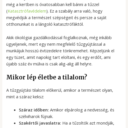
még a kertben is óvatosabban kell bánni a tűzzel
(
Katasztrófavédelem
). Ez a szabály arra való, hogy
megvédjük a természet szépségeit és persze a saját
otthonunkat is a lángoló katasztrófáktól.
Akik ökológiai gazdálkodással foglalkoznak, még inkább
ügyeljenek, mert egy nem megfelelő tűzgyújtással a
munkájuk hosszú évtizedekre tönkremehet. Képzeljünk el
egy tüzet, amit napokig tart eloltani, és egy erdőt, ami
újabb száz év múlva is csak alig-alig áll helyre.
Mikor lép életbe a tilalom?
A tűzgyújtási tilalom előkerül, amikor a természet olyan,
mint a száraz keksz:
Száraz időben:
Amikor elpárolog a nedvesség, és
szélviharok fújnak.
Szakértői javaslatra:
Ha a tűzoltók azt mondják,