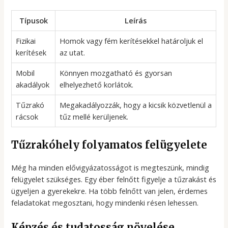
Típusok
Leírás
Fizikai
Homok vagy fém kerítésekkel határoljuk el
kerítések
az utat.
Mobil
Könnyen mozgatható és gyorsan
akadályok
elhelyezhető korlátok.
Tűzrakó
Megakadályozzák, hogy a kicsik közvetlenül a
rácsok
tűz mellé kerüljenek.
Tűzrakóhely folyamatos felügyelete
Még ha minden elővigyázatosságot is megteszünk, mindig
felügyelet szükséges. Egy éber felnőtt figyelje a tűzrakást és
ügyeljen a gyerekekre. Ha több felnőtt van jelen, érdemes
feladatokat megosztani, hogy mindenki résen lehessen.
Képzés és tudatosság növelése