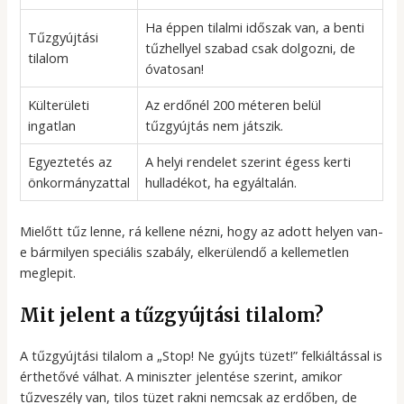
Ha éppen tilalmi időszak van, a benti
Tűzgyújtási
tűzhellyel szabad csak dolgozni, de
tilalom
óvatosan!
Külterületi
Az erdőnél 200 méteren belül
ingatlan
tűzgyújtás nem játszik.
Egyeztetés az
A helyi rendelet szerint égess kerti
önkormányzattal
hulladékot, ha egyáltalán.
Mielőtt tűz lenne, rá kellene nézni, hogy az adott helyen van-
e bármilyen speciális szabály, elkerülendő a kellemetlen
meglepit.
Mit jelent a tűzgyújtási tilalom?
A tűzgyújtási tilalom a „Stop! Ne gyújts tüzet!” felkiáltással is
érthetővé válhat. A miniszter jelentése szerint, amikor
tűzveszély van, tilos tüzet rakni nemcsak az erdőben, de