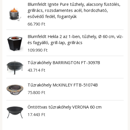
Blumfeldt Ignite Pure tűzhely, alacsony füstölés,
grillrács, rozsdamentes acél, hordozható,
esővédő fedél, fogantyúk
66.790
Ft
Blumfeldt Hekla 2 az 1-ben, tűzhely, Ø 60 cm, víz-
és fagyálló, grill-lap, grillrács
109.990
Ft
Tűzrakóhely BARRINGTON FT-3097B
43.714
Ft
Tűzrakóhely McKINLEY FTB-51074B
75.800
Ft
Öntöttvas tűzrakóhely VERONA 60 cm
17.443
Ft