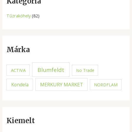
Kategória
h
Tűzrakóhely
(82)
Márka
Blumfeldt
ACTIVA
Iso Trade
MERKURY MARKET
Kondela
NORDFLAM
Kiemelt