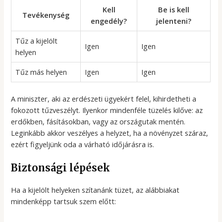
Kell
Be is kell
Tevékenység
engedély?
jelenteni?
Tűz a kijelölt
Igen
Igen
helyen
Tűz más helyen
Igen
Igen
A miniszter, aki az erdészeti ügyekért felel, kihirdetheti a
fokozott tűzveszélyt. Ilyenkor mindenféle tüzelés kilőve: az
erdőkben, fásításokban, vagy az országutak mentén.
Leginkább akkor veszélyes a helyzet, ha a növényzet száraz,
ezért figyeljünk oda a várható időjárásra is.
Biztonsági lépések
Ha a kijelölt helyeken szítanánk tüzet, az alábbiakat
mindenképp tartsuk szem előtt: