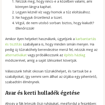
Nézzük meg, hogy nincs-e a közelben valami, ami
könnyen lángra kaphat.
Legyen kéznél víz vagy homok a tűz eloltásához.
Ne hagyjuk őrizetlenül a tüzet.
Végül, de nem utolsó sorban: biztos, hogy kialudt?
Ellenőrizzük!
Amikor ilyen helyeket használunk, ügyeljünk a
karbantartás
és tisztítás
szabályaira is, hogy minden simán menjen. Ha
pedig új tűzrakóhely berendezése merül fel, nézzük meg az
alternatívákat
vagy próbálkozzunk az
építés házilag
módszerével, amíg a saját ízlésünket követjük.
Válasszunk tehát okosan tűzrakóhelyet, és tartsuk be a
szabályokat, így semmi sem állhat az útjába egy pihentető,
szabadtéri élménynek.
Avar és kerti hulladék égetése
Ahogy a fák leteszik őszi ruhájukat, megfordul a fejünkben: