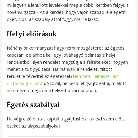
mi legyen a lehullott levelekkel meg a többi kertben felgyűlt
növényi gazzal? Az a kérdés, hogy vajon szabad-e elégetni
őket. Nos, az szabály attól függ, merre laksz.
Helyi előírások
Néhány önkormányzat hagy némi mozgásteret az égetés
kapcsán, de ahhoz kell egy jóváhagyó bólintás a helyi
rendeletből. Ilyen rendelet megsúgja a feltételeket, hogyan
mehet a tűz gyújtása. Ha hiányzik a rendelet, tiltott
területre tévedtél az égetéssel (
Nemzeti Élelmiszerlánc-
biztonsági Hivatal
). Szóval, ne kezdj el gyújtogatni, mielőtt
nem nézed meg, mi a helyzet a városodban.
Égetés szabályai
Ha végre zöld utat kaptál a gyújtáshoz, tartsd szem előtt
ezeket az alapszabályokat: