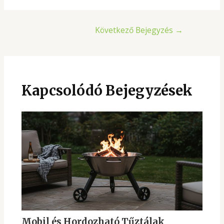
Bejegyzés
Következő Bejegyzés
→
navigáció
Kapcsolódó Bejegyzések
Mobil és Hordozható Tűztálak