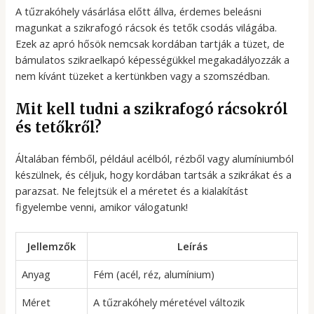
A tűzrakóhely vásárlása előtt állva, érdemes beleásni
magunkat a szikrafogó rácsok és tetők csodás világába.
Ezek az apró hősök nemcsak kordában tartják a tüzet, de
bámulatos szikraelkapó képességükkel megakadályozzák a
nem kívánt tüzeket a kertünkben vagy a szomszédban.
Mit kell tudni a szikrafogó rácsokról
és tetőkről?
Általában fémből, például acélból, rézből vagy alumíniumból
készülnek, és céljuk, hogy kordában tartsák a szikrákat és a
parazsat. Ne felejtsük el a méretet és a kialakítást
figyelembe venni, amikor válogatunk!
Jellemzők
Leírás
Anyag
Fém (acél, réz, alumínium)
Méret
A tűzrakóhely méretével változik