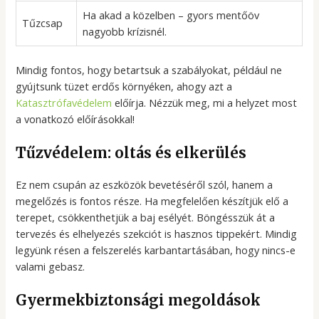
Ha akad a közelben – gyors mentőöv
Tűzcsap
nagyobb krízisnél.
Mindig fontos, hogy betartsuk a szabályokat, például ne
gyújtsunk tüzet erdős környéken, ahogy azt a
Katasztrófavédelem
előírja. Nézzük meg, mi a helyzet most
a vonatkozó előírásokkal!
Tűzvédelem: oltás és elkerülés
Ez nem csupán az eszközök bevetéséről szól, hanem a
megelőzés is fontos része. Ha megfelelően készítjük elő a
terepet, csökkenthetjük a baj esélyét. Böngésszük át a
tervezés és elhelyezés szekciót is hasznos tippekért. Mindig
legyünk résen a felszerelés karbantartásában, hogy nincs-e
valami gebasz.
Gyermekbiztonsági megoldások