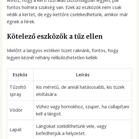
Ahhoz, hogy a kerti tűzrakás biztonságban legyen, pár
fontos holmira szükség van. Ezek az eszközök nem csak
védik a kertet, de egy-kettőre cselekedhetünk, amikor már
égnek a hírek.
Kötelező eszközök a tűz ellen
Mielőtt a langyos estéken tüzet raknánk, fontos, hogy
legyen kéznél néhány nélkülözhetetlen kellék:
Eszköz
Leírás
Tűzoltó
Kis méretű, de annál hatásosabb, kis tüzek
spray
eloltására.
Vízhez vagy homokhoz, szuper, ha csillapítani
Vödör
kell a lángot.
Lángokat szelidíthetünk vele, vagy
Lapát
befedhetjük a helyzetet.