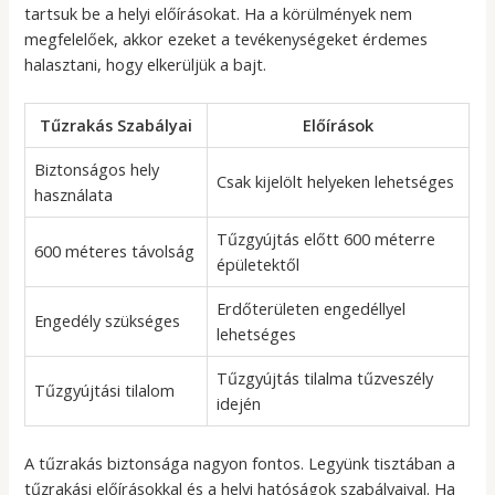
tartsuk be a helyi előírásokat. Ha a körülmények nem
megfelelőek, akkor ezeket a tevékenységeket érdemes
halasztani, hogy elkerüljük a bajt.
Tűzrakás Szabályai
Előírások
Biztonságos hely
Csak kijelölt helyeken lehetséges
használata
Tűzgyújtás előtt 600 méterre
600 méteres távolság
épületektől
Erdőterületen engedéllyel
Engedély szükséges
lehetséges
Tűzgyújtás tilalma tűzveszély
Tűzgyújtási tilalom
idején
A tűzrakás biztonsága nagyon fontos. Legyünk tisztában a
tűzrakási előírásokkal és a helyi hatóságok szabályaival. Ha