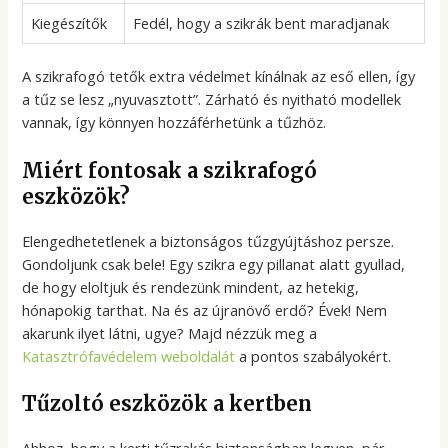
Kiegészítők
Fedél, hogy a szikrák bent maradjanak
A szikrafogó tetők extra védelmet kínálnak az eső ellen, így
a tűz se lesz „nyuvasztott”. Zárható és nyitható modellek
vannak, így könnyen hozzáférhetünk a tűzhöz.
Miért fontosak a szikrafogó
eszközök?
Elengedhetetlenek a biztonságos tűzgyújtáshoz persze.
Gondoljunk csak bele! Egy szikra egy pillanat alatt gyullad,
de hogy eloltjuk és rendezünk mindent, az hetekig,
hónapokig tarthat. Na és az újranövő erdő? Évek! Nem
akarunk ilyet látni, ugye? Majd nézzük meg a
Katasztrófavédelem weboldalát
a pontos szabályokért.
Tűzoltó eszközök a kertben