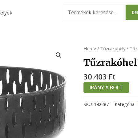
Search
elyek
KE
for:
Home
/
Tűzrakóhely
/ Tűz
Tűzrakóhel
30.403
Ft
IRÁNY A BOLT
SKU:
192287
Kategória: