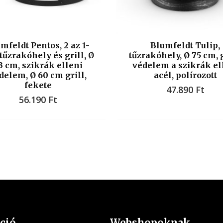
mfeldt Pentos, 2 az 1-
Blumfeldt Tulip,
tűzrakóhely és grill, Ø
tűzrakóhely, Ø 75 cm, g
3 cm, szikrák elleni
védelem a szikrák el
delem, Ø 60 cm grill,
acél, polírozott
fekete
47.890
Ft
56.190
Ft
ció
Webshopoknak