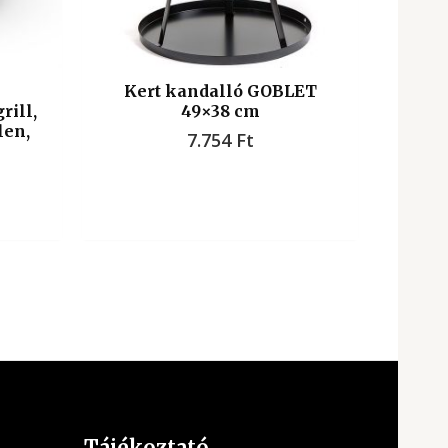
Kert kandalló GOBLET
rill,
49×38 cm
len,
7.754
Ft
Tájékoztató