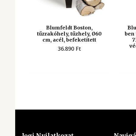
Blumfeldt Boston,
Blu
tűzrakóhely, tűzhely, Ø60
ben 
cm, acél, befeketített
7
vé
36.890
Ft
Jogi Nyilatkozat
Navigá