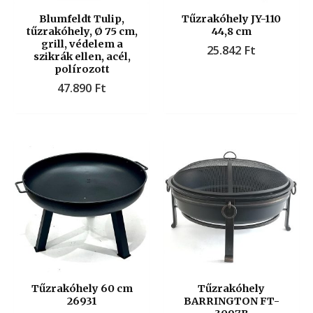
Blumfeldt Tulip,
Tűzrakóhely JY-110
tűzrakóhely, Ø 75 cm,
44,8 cm
grill, védelem a
25.842
Ft
szikrák ellen, acél,
polírozott
47.890
Ft
Tűzrakóhely 60 cm
Tűzrakóhely
26931
BARRINGTON FT-