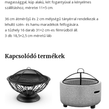
magassággal, kúp alakú, két fogantyúval a kényelmes
szállításhoz, méretei 11×5 cm.
36 cm átmérőjű és 2 cm mélységű tányérral rendelkezik a
lehulló szén- és hamu maradékok felfogására.
a tűzhely 16 darab 31×2 cm-es fémrúdból áll.
3 db 18,5×2,5 cm méretű láb
Kapcsolódó termékek