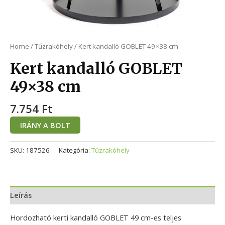
Home
/
Tűzrakóhely
/ Kert kandalló GOBLET 49×38 cm
Kert kandalló GOBLET
49×38 cm
7.754
Ft
IRÁNY A BOLT
SKU:
187526
Kategória:
Tűzrakóhely
Leírás
Hordozható kerti kandalló GOBLET 49 cm-es teljes