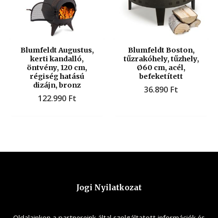
Blumfeldt Augustus,
Blumfeldt Boston,
kerti kandalló,
tűzrakóhely, tűzhely,
öntvény, 120 cm,
Ø60 cm, acél,
régiség hatású
befeketített
dizájn, bronz
36.890
Ft
122.990
Ft
Jogi Nyilatkozat
Oldalainkon a partnereink által szolgáltatott információk és