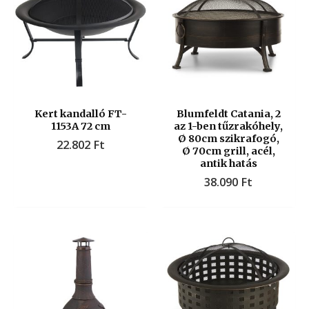
Kert kandalló FT-
Blumfeldt Catania, 2
1153A 72 cm
az 1-ben tűzrakóhely,
Ø 80cm szikrafogó,
22.802
Ft
Ø 70cm grill, acél,
antik hatás
38.090
Ft