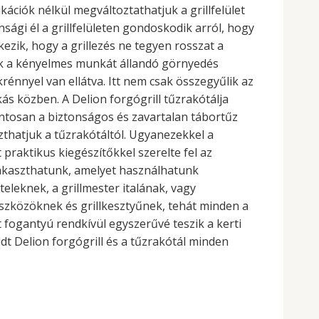
kációk nélkül megváltoztathatjuk a grillfelület
ági él a grillfelületen gondoskodik arról, hogy
kezik, hogy a grillezés ne tegyen rosszat a
zik a kényelmes munkát állandó görnyedés
énnyel van ellátva. Itt nem csak összegyűlik az
akás közben. A Delion forgógrill tűzrakótálja
ontosan a biztonságos és zavartalan tábortűz
zthatjuk a tűzrakótáltól. Ugyanezekkel a
 praktikus kiegészítőkkel szerelte fel az
t akaszthatunk, amelyet használhatunk
eleknek, a grillmester italának, vagy
eszközöknek és grillkesztyűnek, tehát minden a
 fogantyú rendkívül egyszerűvé teszik a kerti
ldt Delion forgógrill és a tűzrakótál minden