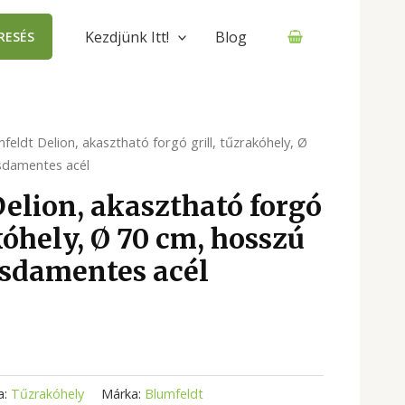
Kezdjünk Itt!
Blog
RESÉS
feldt Delion, akasztható forgó grill, tűzrakóhely, Ø
zsdamentes acél
elion, akasztható forgó
kóhely, Ø 70 cm, hosszú
zsdamentes acél
a:
Tűzrakóhely
Márka:
Blumfeldt