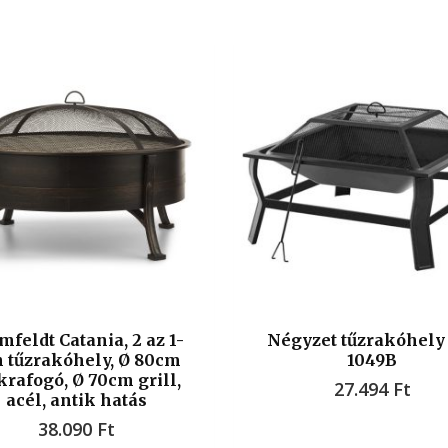
mfeldt Catania, 2 az 1-
Négyzet tűzrakóhely
 tűzrakóhely, Ø 80cm
1049B
krafogó, Ø 70cm grill,
27.494
Ft
acél, antik hatás
38.090
Ft