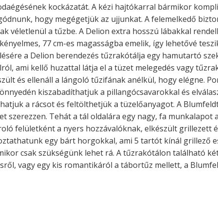
k odaégésének kockázatát. A kézi hajtókarral bármikor kompli
gódnunk, hogy megégetjük az ujjunkat. A felemelkedő biztons
ak véletlenül a tűzbe. A Delion extra hosszú lábakkal rendel
ét kényelmes, 77 cm-es magasságba emelik, így lehetővé tes
lésére a Delion berendezés tűzrakótálja egy hamutartó szekr
lról, ami kellő huzattal látja el a tüzet melegedés vagy tűzr
ült és ellenáll a lángoló tűzifának anélkül, hogy elégne. P
 könnyedén kiszabadíthatjuk a pillangócsavarokkal és elválas
hatjuk a rácsot és feltölthetjük a tüzelőanyagot. A Blumfeldt
ömet szerezzen. Tehát a tál oldalára egy nagy, fa munkalapo
ó felületként a nyers hozzávalóknak, elkészült grillezett ét
tathatunk egy bárt horgokkal, ami 5 tartót kínál grillező 
kor csak szükségünk lehet rá. A tűzrakótálon található két
ésről, vagy egy kis romantikáról a tábortűz mellett, a Blumfe