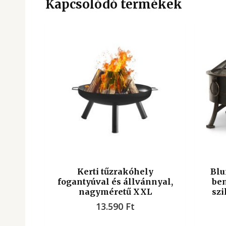
Kapcsolódó termékek
Kerti tűzrakóhely
Blu
fogantyúval és állvánnyal,
ben
nagyméretű XXL
szi
13.590
Ft