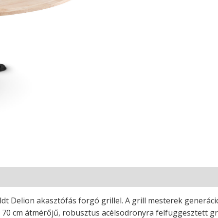
dt Delion akasztófás forgó grillel. A grill mesterek generá
t: a 70 cm átmérőjű, robusztus acélsodronyra felfüggesztett g