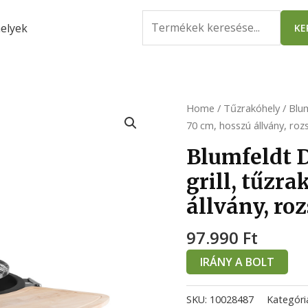
Search
elyek
KE
for:
Home
/
Tűzrakóhely
/ Blum
70 cm, hosszú állvány, ro
Blumfeldt D
grill, tűzra
állvány, ro
97.990
Ft
IRÁNY A BOLT
SKU:
10028487
Kategóri