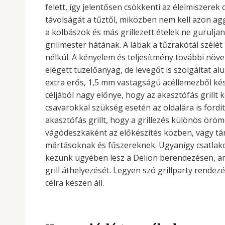
felett, így jelentősen csökkenti az élelmiszere
távolságát a tűztől, miközben nem kell azon ag
a kolbászok és más grillezett ételek ne guruljan
grillmester hátának. A lábak a tűzrakótál szél
nélkül. A kényelem és teljesítmény további növe
elégett tüzelőanyag, de levegőt is szolgáltat alu
extra erős, 1,5 mm vastagságú acéllemezből kész
céljából nagy előnye, hogy az akasztófás grillt
csavarokkal szükség esetén az oldalára is fordít
akasztófás grillt, hogy a grillezés különös ör
vágódeszkaként az előkészítés közben, vagy tárol
mártásoknak és fűszereknek. Ugyanígy csatlakoz
kezünk ügyében lesz a Delion berendezésen, ami
grill áthelyezését. Legyen szó grillparty rendez
célra készen áll.