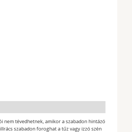
ciói nem tévedhetnek, amikor a szabadon hintázó
rillrács szabadon foroghat a tűz vagy izzó szén