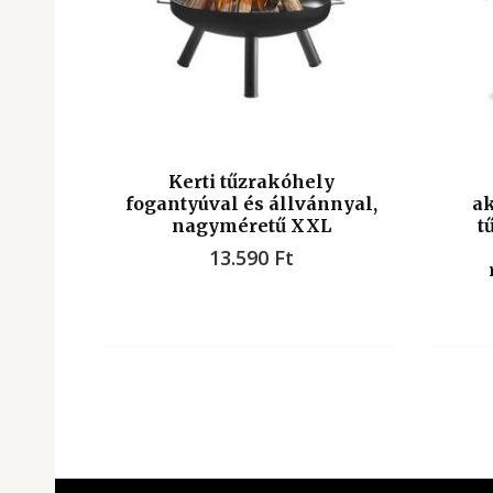
Kerti tűzrakóhely
fogantyúval és állvánnyal,
ak
nagyméretű XXL
t
13.590
Ft