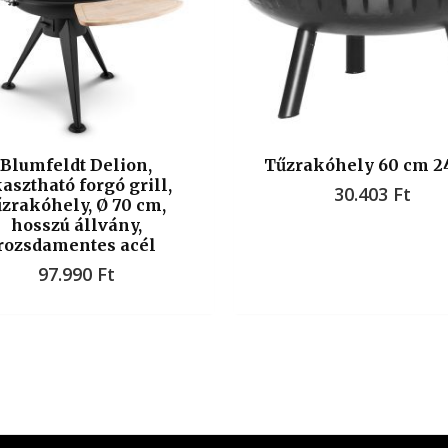
Blumfeldt Delion,
Tűzrakóhely 60 cm 2
asztható forgó grill,
30.403
Ft
űzrakóhely, Ø 70 cm,
hosszú állvány,
rozsdamentes acél
97.990
Ft