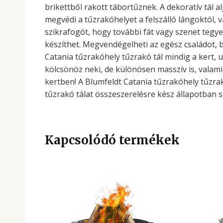
brikettből rakott tábortűznek. A dekoratív tál a
megvédi a tűzrakóhelyet a felszálló lángoktól,
szikrafogót, hogy további fát vagy szenet tegyen a
készíthet. Megvendégelheti az egész családot, 
Catania tűzrakóhely tűzrakó tál mindig a kert, 
kölcsönöz neki, de különösen masszív is, valamin
kertben! A Blumfeldt Catania tűzrakóhely tűzra
tűzrakó tálat összeszerelésre kész állapotban s
Kapcsolódó termékek