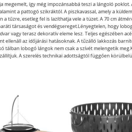
lja megemelt, így még impozánsabbá teszi a lángoló poklot. A
 valamint a pattogó szikráktól. A piszkavassal, amely a kül
 tűzre, esetleg fel is lazíthatja vele a tüzet. A 70 cm átmérőj
baráti társaságot és vendégsereget.Lényegtelen, hogy lobog
udvar vagy terasz dekoratív eleme lesz. Teljes egészében acé
t ellenáll az időjárási hatásoknak. A tűzálló lakkozás barní
kó tálban lobogó lángok nem csak a szívét melengetik meg.K
zállítjuk. A szerelés technikai adottságtól függően körülbelü