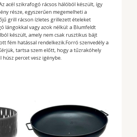
z acél szikrafogó rácsos hálóból készült, így
demény része, egyszerűen megemelheti a
ű grill rácson ízletes grillezett ételeket
ó lángokkal vagy azok nélkül: a Blumfeldt
lból készült, amely nem csak rusztikus bájt
tott fém hatással rendelkezik.Forró szenvedély a
érjük, tartsa szem előtt, hogy a tűzrakóhely
l húsz percet vesz igénybe.