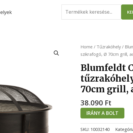
Search
elyek
KE
for:
Home
/
Tűzrakóhely
/ Blum
szikrafogó, Ø 70cm grill, ac
Blumfeldt C
tűzrakóhely
70cm grill, 
38.090
Ft
IRÁNY A BOLT
SKU:
10032140
Kategóri