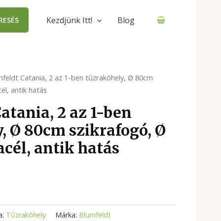
Kezdjünk Itt!
Blog
RESÉS
feldt Catania, 2 az 1-ben tűzrakóhely, Ø 80cm
él, antik hatás
atania, 2 az 1-ben
, Ø 80cm szikrafogó, Ø
acél, antik hatás
a:
Tűzrakóhely
Márka:
Blumfeldt